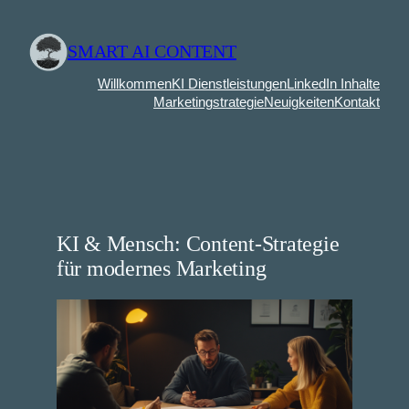
Zum
Inhalt
SMART AI CONTENT
springen
Willkommen
KI Dienstleistungen
LinkedIn Inhalte
Marketingstrategie
Neuigkeiten
Kontakt
KI & Mensch: Content-Strategie
für modernes Marketing