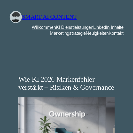
Zum
Inhalt
SMART AI CONTENT
springen
Willkommen
KI Dienstleistungen
LinkedIn Inhalte
Marketingstrategie
Neuigkeiten
Kontakt
Wie KI 2026 Markenfehler
verstärkt – Risiken & Governance