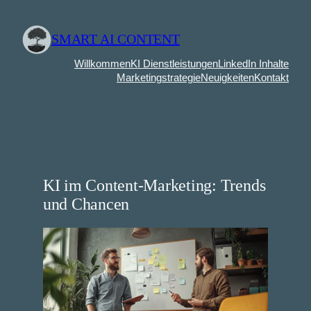
Zum
Inhalt
SMART AI CONTENT
springen
Willkommen
KI Dienstleistungen
LinkedIn Inhalte
Marketingstrategie
Neuigkeiten
Kontakt
KI im Content-Marketing: Trends
und Chancen